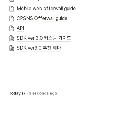
Mobile web offerwall guide
CPSNS Offerwall guide
API
SDK ver 3.0 커스텀 가이드
SDK ver3.0 추천 테마
0
Today
-
3 seconds ago