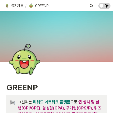
플2 자료
/
GREENP
GREENP
그린피는 
리워드 네트워크 플랫폼
으로 
앱 설치 및 실
행(CPI/CPE), 달성형(CPA), 구매형(CPS/P), 퀴즈